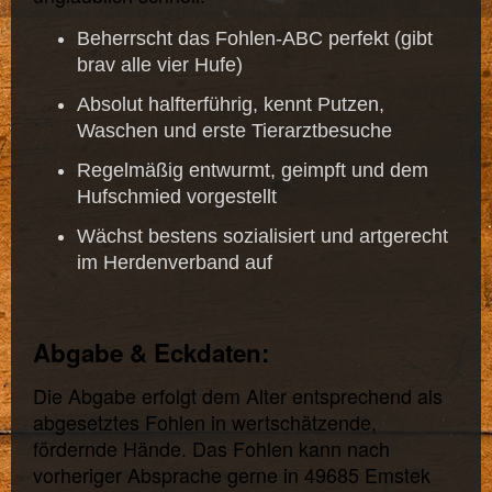
Beherrscht das Fohlen-ABC perfekt (gibt
brav alle vier Hufe)
Absolut halfterführig, kennt Putzen,
Waschen und erste Tierarztbesuche
Regelmäßig entwurmt, geimpft und dem
Hufschmied vorgestellt
Wächst bestens sozialisiert und artgerecht
im Herdenverband auf
Abgabe & Eckdaten:
Die Abgabe erfolgt dem Alter entsprechend als
abgesetztes Fohlen in wertschätzende,
fördernde Hände. Das Fohlen kann nach
vorheriger Absprache gerne in 49685 Emstek