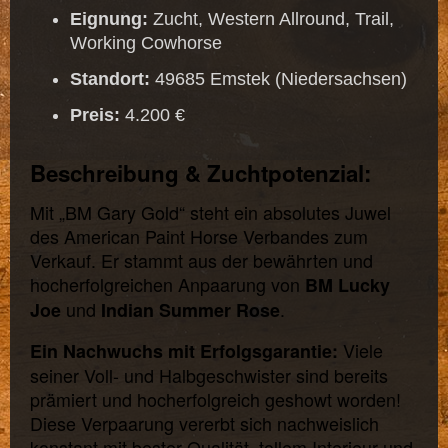
Eignung:
Zucht, Western Allround, Trail,
Working Cowhorse
Standort:
49685 Emstek (Niedersachsen)
Preis:
4.200 €
Beschreibung & Zuchtpotenzial:
Mit „BM Gary Gold“ steht ein absolutes Juwel
des American Paint Horse Verbandes zum
Verkauf. Er stammt aus der bewährten und
hocherfolgreichen Anpaarung von
BM Lucky
und
.
Joe
Indian Summer Rose
Viele
Ein Nachwuchs mit Erfolgsgarantie:
seiner Voll- und Halbgeschwister sind bereits
prämiert und hocherfolgreich geshowt worden!
Diese Verpaarung vererbt sich nachweislich
konstant mit bester Qualität, tollem Interieur und