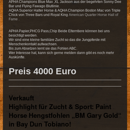
APHA Champions Blue Max ,XL Jackson aus der begehrten Sonny Dee
Bar und Flying Fawago Blutlinie.
AQHA Superior Halter Horse & AQHA Champion Boston Mac von Triple
Chick von Three Bars und Royal King
American Quarter Horse Hall of
Fame
.
APHA Papier,PHCG Pass,Chip Beide Elterntiere können bei uns
besichtigt werden.
Wir sind eine kleine familiäre Zucht so das die Jungpferde mit
Menschenkontakt aufwachsen.
Bis zum Absetzen lernt sie das Fohlen ABC.
Wer Interesse hat, kann sich gerne melden dann gibt es noch mehr
Auskünfte.
Preis 4000 Euro
Verkauft
Highlight für Zucht & Sport: Paint
Horse Hengstfohlen „BM Gary Gold“
in Bay Dun Tobiano!