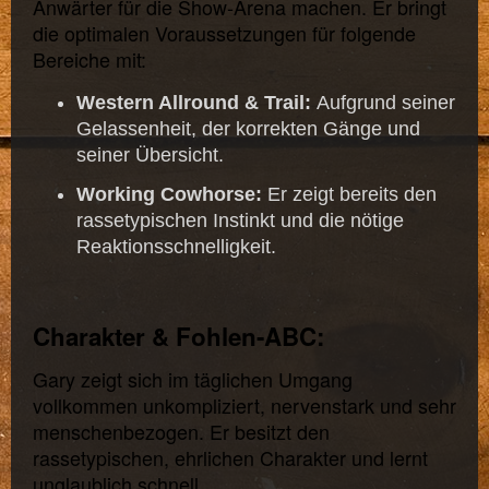
Anwärter für die Show-Arena machen. Er bringt
die optimalen Voraussetzungen für folgende
Bereiche mit:
Western Allround & Trail:
Aufgrund seiner
Gelassenheit, der korrekten Gänge und
seiner Übersicht.
Working Cowhorse:
Er zeigt bereits den
rassetypischen Instinkt und die nötige
Reaktionsschnelligkeit.
Charakter & Fohlen-ABC:
Gary zeigt sich im täglichen Umgang
vollkommen unkompliziert, nervenstark und sehr
menschenbezogen. Er besitzt den
rassetypischen, ehrlichen Charakter und lernt
unglaublich schnell.